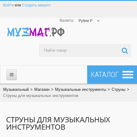
Войти
или
Создать аккаунт
Валюта:
Рубли Р
МАГАЗИН
Музыкальный
>
Магазин
>
Музыкальные инструменты
>
Струны
>
Струны для музыкальных инструментов
☎ 8-800-200-23-83
Все товары
СТРУНЫ ДЛЯ МУЗЫКАЛЬНЫХ
ИНСТРУМЕНТОВ
Все бренды