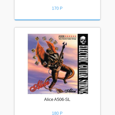
БЛОГ
170 Р
Видео
Новости
Подписка
О НАС
Наши преимущества
Доставка
Оплата
Рассрочка и кредит
Условия и соглашения
КОНТАКТЫ
Alice A506-SL
☎ 8-800-200-23-83
180 Р