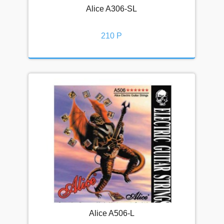
Alice A306-SL
Спецпредложения
Популярные
210 Р
[1]
Наличие
Доступен к поставке
[26]
Склад Петербург
[21]
Склад Москва
[20]
Сбросить
СПЕЦПРЕДЛОЖЕНИЯ
Скидки
Выгодные комплекты
Клубная цена
Alice A506-L