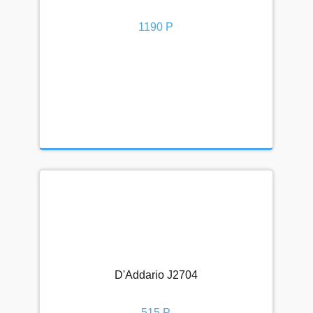
1190 Р
D'Addario J2704
515 Р