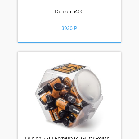
Dunlop 5400
Спецпредложения
Клубная цена
[2]
3920 Р
Акция
[2]
Наличие
Доступен к поставке
[11]
Склад Петербург
[3]
Склад Москва
[11]
Сбросить
СПЕЦПРЕДЛОЖЕНИЯ
Скидки
Выгодные комплекты
Клубная цена
Dunlop 651J Formula 65 Guitar Polish...