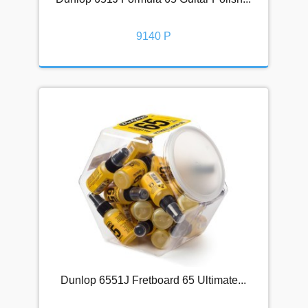
БЛОГ
9140 Р
Видео
Новости
Подписка
О НАС
Наши преимущества
Доставка
Оплата
Рассрочка и кредит
Условия и соглашения
Dunlop 6551J Fretboard 65 Ultimate...
КОНТАКТЫ