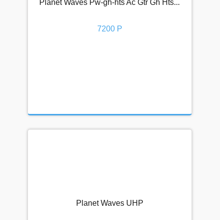
Planet Waves Pw-gh-hts Ac Gtr Gh Hts...
7200 Р
Planet Waves UHP