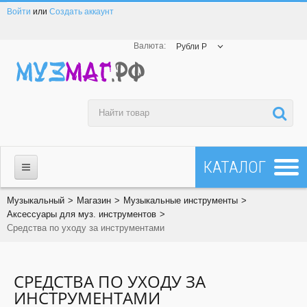
Войти
или
Создать аккаунт
Валюта:
Рубли Р
МАГАЗИН
Музыкальный
>
Магазин
>
Музыкальные инструменты
>
Аксессуары для муз. инструментов
>
Средства по уходу за инструментами
☎ 8-800-200-23-83
Все товары
СРЕДСТВА ПО УХОДУ ЗА
Все бренды
ИНСТРУМЕНТАМИ