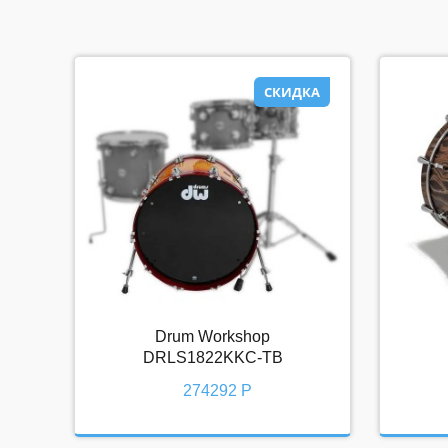
СКИДКА
СКИДКА
Drum Workshop
Drum Workshop DRLS1822KKC-
DRLS1822KKC-TB
TB
274292 Р
274292 Р