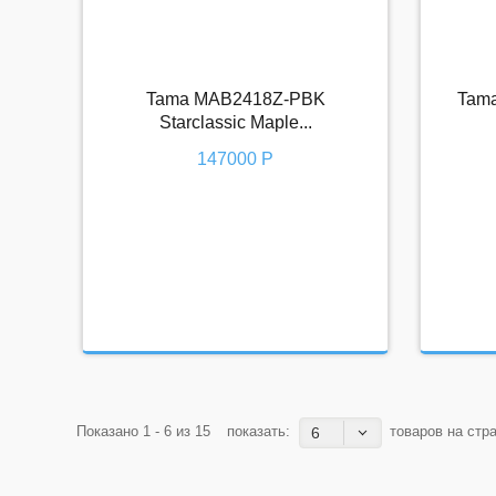
Tama MAB2418Z-PBK
Tam
Tama MAB2418Z-PBK Starclassic
T
Starclassic Maple...
Maple...
147000 Р
147000 Р
Показано 1 - 6 из 15
показать:
товаров на стр
6