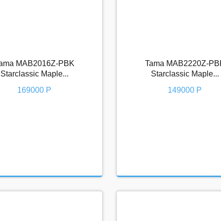
ama MAB2016Z-PBK
Tama MAB2220Z-PB
 MAB2016Z-PBK Starclassic
Tama MAB2220Z-PBK Starcla
Starclassic Maple...
Starclassic Maple...
Maple...
Maple...
169000 Р
149000 Р
169000 Р
149000 Р