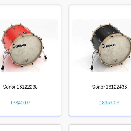
Sonor 16122238
Sonor 16122436
Sonor 16122238
Sonor 16122436
178400 Р
183510 Р
178400 Р
183510 Р