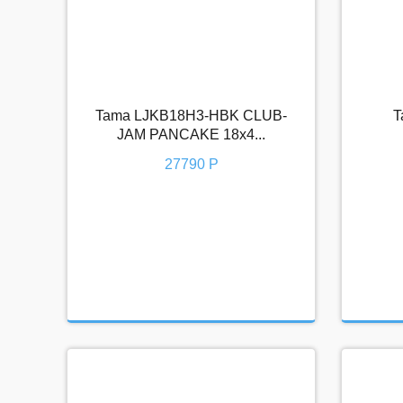
Tama LJKB18H3-HBK CLUB-
T
Tama LJKB18H3-HBK CLUB-JAM
Tama
JAM PANCAKE 18x4...
PANCAKE 18x4...
27790 Р
27790 Р