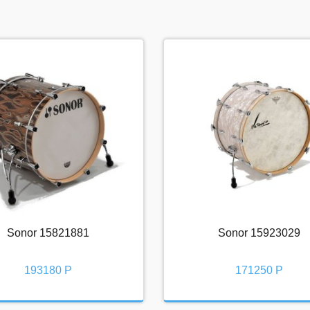
Sonor 15821881
Sonor 15923029
Sonor 15821881
Sonor 15923029
193180 Р
171250 Р
193180 Р
171250 Р