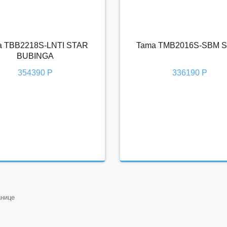
a TBB2218S-LNTI STAR
Tama TMB2016S-SBM 
ama TBB2218S-LNTI STAR
Tama TMB2016S-SBM ST
BUBINGA
BUBINGA
354390 Р
336190 Р
354390 Р
336190 Р
анице