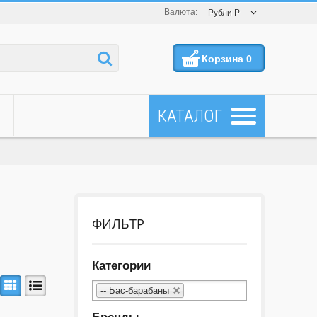
Валюта:
Рубли Р
Корзина
0
ФИЛЬТР
Категории
-- Бас-барабаны