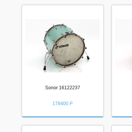
Sonor 16122237
Sonor 16122237
178400 Р
178400 Р