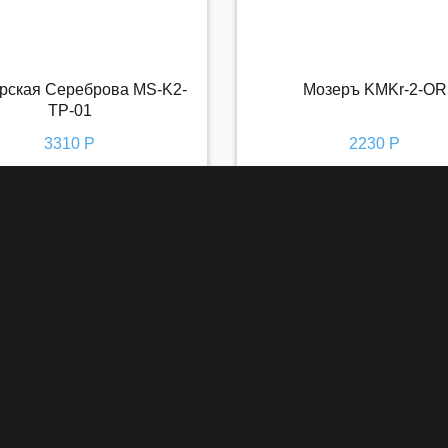
рская Сереброва MS-K2-
Мозеръ KMKr-2-OR
терская Сереброва MS-K2-
Мозеръ KMKr-2-OR
TP-01
TP-01
3310 Р
2230 Р
3310 Р
2230 Р
анице