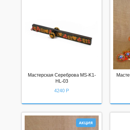
Мастерская Сереброва MS-K1-
Масте
Мастерская Сереброва MS-K1-
Мас
HL-03
HL-03
4240 Р
4240 Р
АКЦИЯ