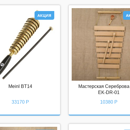
АКЦИЯ
А
АКЦИЯ
АК
Meinl BT14
Мастерская Сереброва
Meinl BT14
Мастерская Сереброва MS-
EK-DR-01
DR-01
33170 Р
10380 Р
33170 Р
10380 Р