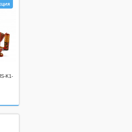
КЦИЯ
ЦИЯ
MS-K1-
K1-