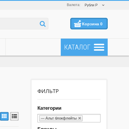
Валюта:
Рубли Р
Корзина
0
ФИЛЬТР
Категории
--- Альт блокфлейты