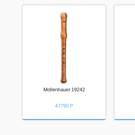
Mollenhauer 19242
Mollenhauer 19242
47790 Р
47790 Р