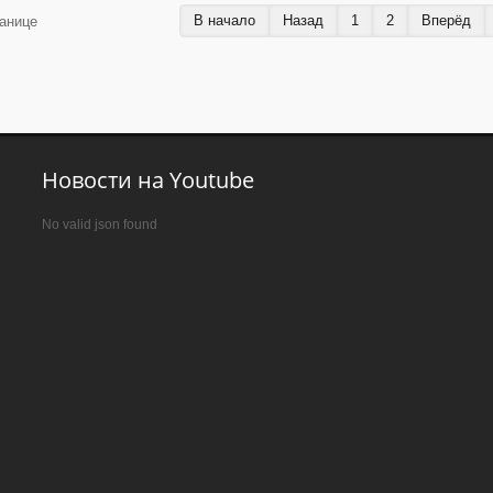
В начало
Назад
1
2
Вперёд
анице
Новости на Youtube
No valid json found