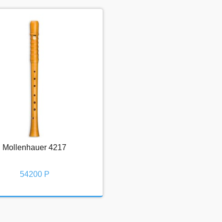
Mollenhauer 4217
Mollenhauer 4217
54200 Р
54200 Р