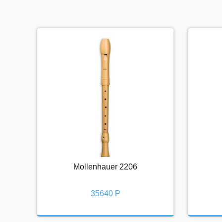
Mollenhauer 2206
Mollenhauer 2206
35640 Р
35640 Р