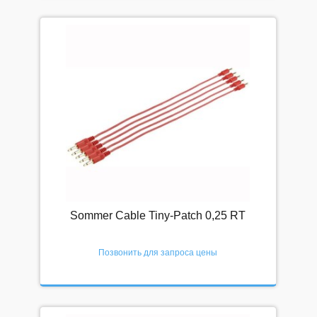
Наши преимущества
Доставка
Оплата
Рассрочка и кредит
Условия и соглашения
КОНТАКТЫ
☎ 8-800-200-23-83
Интернет-магазин
Магазин в Москве
Sommer Cable Tiny-Patch 0,25 RT
Магазин в Петербурге
Позвонить для запроса цены
Корпоративный отдел
Вакансии (резюме)
Напишите нам!