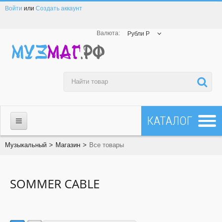
Войти
или
Создать аккаунт
Валюта:
Рубли Р
МАГАЗИН
Музыкальный
>
Магазин
>
Все товары
☎ 8-800-200-23-83
SOMMER CABLE
Все товары
Все бренды