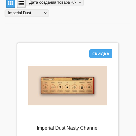
Моя корзина
Дата создания товара +/-
Мои заказы
Imperial Dust
Мой аккаунт
Мой список избранного
Мой список сравнения
Прайс-лист
СКИДКА
Регистрация
ФИЛЬТР ПО НАЛИЧИЮ
Цена, Р.
Imperial Dust Nasty Channel
-