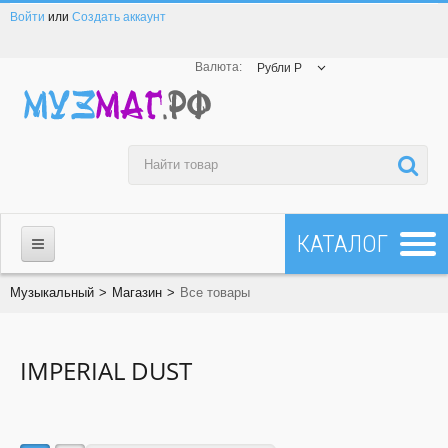
Войти
или
Создать аккаунт
Валюта:
Рубли Р
МАГАЗИН
Музыкальный
>
Магазин
>
Все товары
☎ 8-800-200-23-83
IMPERIAL DUST
Все товары
Все бренды