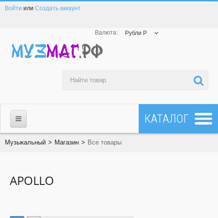
Войти
или
Создать аккаунт
Валюта:
Рубли Р
МАГАЗИН
Музыкальный
>
Магазин
>
Все товары
☎ 8-800-200-23-83
APOLLO
Все товары
Все бренды