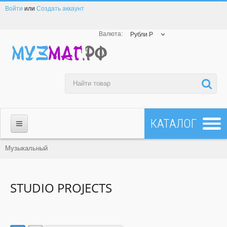
Войти
или
Создать аккаунт
Валюта:
Рубли Р
МАГАЗИН
Музыкальный
☎ 8-800-200-23-83
STUDIO PROJECTS
Все товары
Все бренды