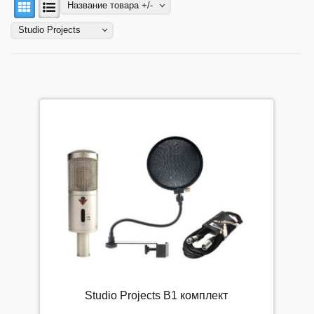
Моя корзина
Название товара +/-
Мои заказы
Studio Projects
Мой аккаунт
Мой список избранного
Мой список сравнения
Прайс-лист
Регистрация
ФИЛЬТР ПО НАЛИЧИЮ
Цена, Р.
Studio Projects B1 комплект
-